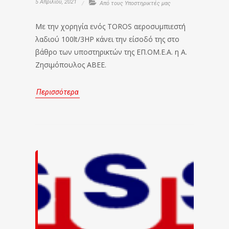
5 Απριλίου, 2021
Από τους Υποστηρικτές μας
Με την χορηγία ενός TOROS αεροσυμπιεστή
λαδιού 100lt/3HP κάνει την είσοδό της στο
βάθρο των υποστηρικτών της ΕΠ.ΟΜ.Ε.Α. η Α.
Ζησιμόπουλος ΑΒΕΕ.
Περισσότερα