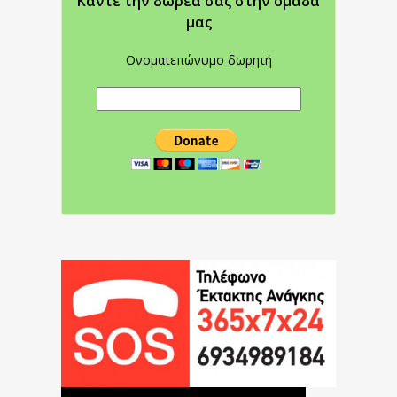
Κάντε την δωρεά σας στην oμάδα
μας
Ονοματεπώνυμο δωρητή