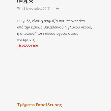
Πνιγμός
Πληρο
13 Ιανουαρίου, 2015
7 Ιαν
Πνιγμός, είναι η ασφυξία που προκαλείται,
Αν ζείτ
από την είσοδο θαλασσινού ή γλυκού νερού,
αποχετ
ή οποιουδήποτε άλλου υγρού στους
σε χαμη
πνεύμονες.
κίνδυν
Περισσότερα
προσωπ
δυνατή
ξαφνικέ
στάθμη
και το 
Περισσ
Τμήματα Εκπαίδευσης